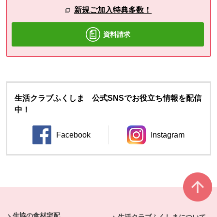
新規ご加入特典多数！
資料請求
生活クラブふくしま 公式SNSでお役立ち情報を配信
中！
Facebook
Instagram
別のウィンドウで開きます。
別のウィンドウ
本文ここまで。
ここから共通フッターメニューです。
生協の食材宅配