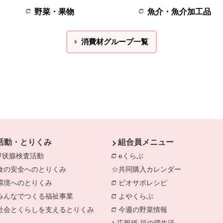
野菜・果物
魚介・魚介加工品
消費材グループ一覧
活動・とりくみ
組合員メニュー
甲状腺検査活動
eくらぶ
食の安全へのとりくみ
別のウィンドウで開きます。
☆共同購入カレンダー
別のウィンドウで開きます。
環境へのとりくみ
別のウィンドウで開きます。
ビオサポレシピ
別のウィンドウで
きます。
みんなでつくる福祉事業
別のウィンドウで開きます。
よやくらぶ
別のウィンドウで開き
社会とくらしを支えるとりくみ
別のウィンドウで開きます。
今週の野菜情報
別のウィンドウで
広報紙 福の環生活