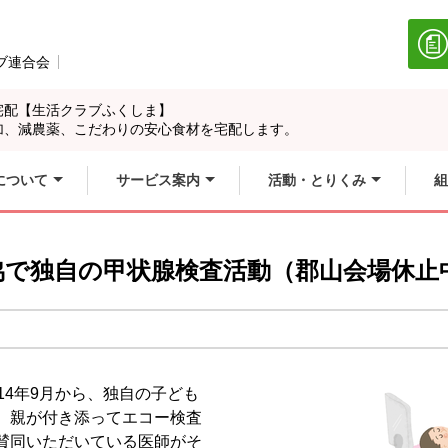
ブ連合会
別のウィンドウで開きます。
宅配【生活クラブふくしま】
加、減農薬、こだわりの安心食材を宅配します。
について
サービス案内
活動・とりくみ
組
協で独自の甲状腺検査活動（郡山会場休止
14年9月から、独自の子ども
。親が付き添ってエコー検査
賛同いただいている医師がそ