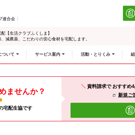
ブ連合会
別のウィンドウで開きます。
宅配【生活クラブふくしま】
加、減農薬、こだわりの安心食材を宅配します。
について
サービス案内
活動・とりくみ
組
資料請求で
おすすめ
めませんか？
新規ご
材の宅配生協です