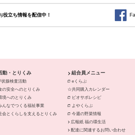
お役立ち情報を配信中！
Fa
別のウィ
活動・とりくみ
組合員メニュー
甲状腺検査活動
eくらぶ
食の安全へのとりくみ
別のウィンドウで開きます。
☆共同購入カレンダー
別のウィンドウで開きます。
環境へのとりくみ
別のウィンドウで開きます。
ビオサポレシピ
別のウィンドウで
きます。
みんなでつくる福祉事業
別のウィンドウで開きます。
よやくらぶ
別のウィンドウで開き
社会とくらしを支えるとりくみ
別のウィンドウで開きます。
今週の野菜情報
別のウィンドウで
広報紙 福の環生活
配達に関連するお問い合わせ