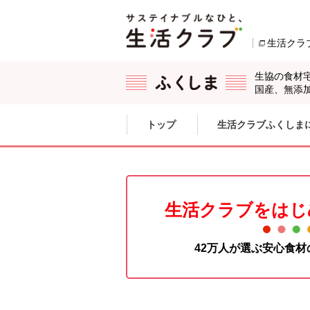
本文へジャンプする。
ページの先頭です。
生活クラ
生協の食材
国産、無添
ここからサイト内共通メニューです。
サイト内共通メニューをスキップする
トップ
生活クラブふくしま
サイト内共通メニューここまで。
生活クラブをはじ
42万人が選ぶ安心食