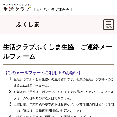
本文へジャンプする。
ページの先頭です。
生活クラブ連合会
別のウィンドウで開きます。
ここからサイト内共通メニューです。
サイト内共通メニューをスキップする
サイト内共通メニューここまで。
生活クラブふくしま生協 ご連絡メー
ルフォーム
【このメールフォームご利用上のお願い】
生活クラブふくしま生協への連絡窓口です。他県の生活クラブ等へのご
連絡には対応できません。
お急ぎのご用件は生活クラブふくしままでお電話ください。このメール
フォームでは即時のお応えはできません。
土曜日曜、年末年始や夏季のお休み週など、休業期間の前日または期間
中のご連絡は、業務再開日以降の対応となります。